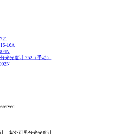
21
-16A
04N
光光度计 752（手动）
02N
eserved
沪ICP备12042889号-2
计、紫外可见分光光度计