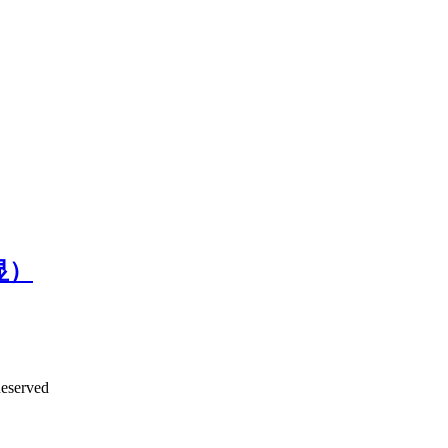
显）
eserved
沪ICP备12042889号-2