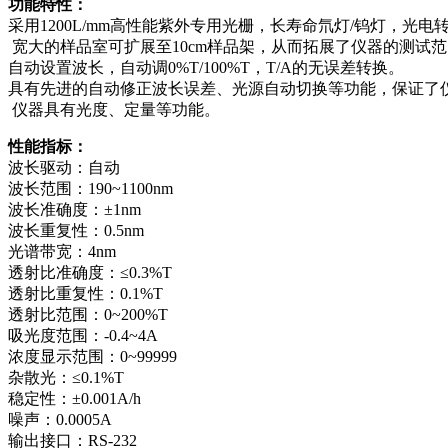
功能特性：
采用1200L/mm高性能紫外专用光栅，长寿命氘灯/钨灯，光
宽大的样品室可扩展至10cm样品架，从而拓展了仪器的测试
自动设置波长，自动调0%T/100%T，T/A的无误差转换。
具有先进的自动修正波长误差、光源自动切换等功能，保证了
仪器具有光度、定量等功能。
性能指标：
波长驱动：自动
波长范围：190~1100nm
波长准确度：±1nm
波长重复性：0.5nm
光谱带宽：4nm
透射比准确度：≤0.3%T
透射比重复性：0.1%T
透射比范围：0~200%T
吸光度范围：-0.4~4A
浓度显示范围：0~99999
杂散光：≤0.1%T
稳定性：±0.001A/h
噪声：0.0005A
输出接口：RS-232